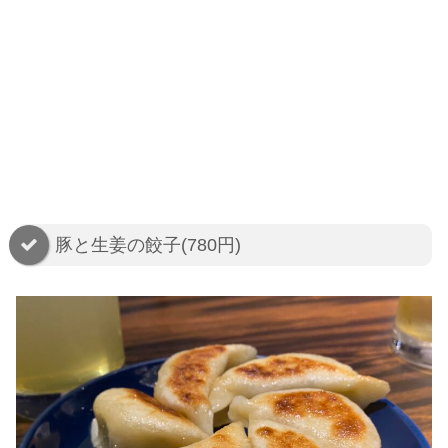
豚と生姜の餃子(780円)