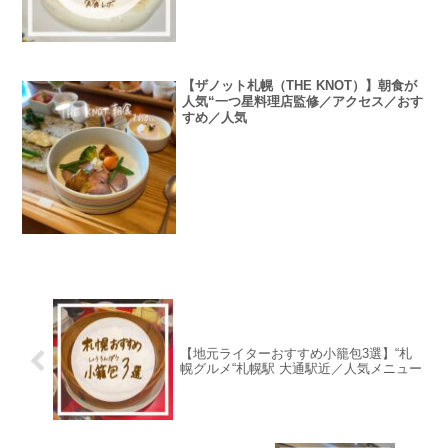
【ザノット札幌（THE KNOT）】朝食が
人気“一つ星料理店監修／アクセス／おす
すめ／人気
【地元ライターおすすめ小籠包3選】“札
幌グルメ“札幌駅 大通駅近／人気メニュー