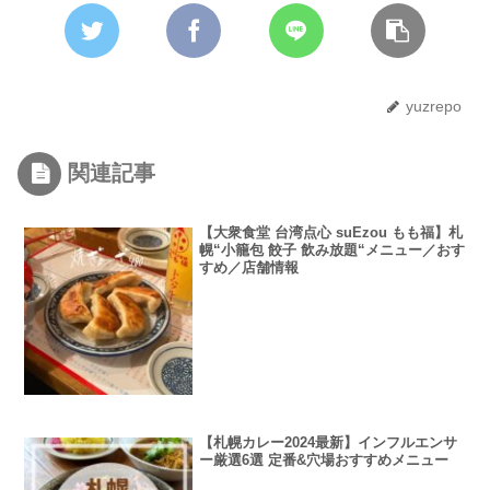
yuzrepo
関連記事
【大衆食堂 台湾点心 suEzou もも福】札
幌“小籠包 餃子 飲み放題“メニュー／おす
すめ／店舗情報
【札幌カレー2024最新】インフルエンサ
ー厳選6選 定番&穴場おすすめメニュー