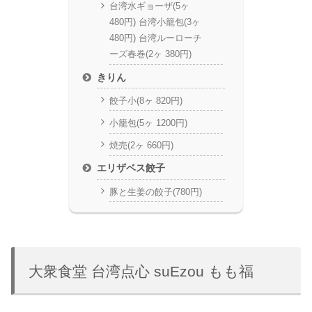
台湾水ギョーザ(5ヶ
480円) 台湾小籠包(3ヶ
480円) 台湾ルーローチ
ーズ春巻(2ヶ 380円)
きりん
餃子小(8ヶ 820円)
小籠包(5ヶ 1200円)
焼売(2ヶ 660円)
エリザベス餃子
豚と生姜の餃子(780円)
大衆食堂 台湾点心 suEzou もも福