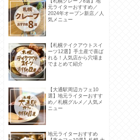
【札幌クレープ8選】地
元ライターおすすめ／
2024年オープン新店／人
気メニュー
【札幌テイクアウトスイ
ーツ12選】手土産で喜ば
れる！人気店から穴場ま
でまとめて紹介
【大通駅周辺カフェ10
選】地元ライターおすす
め／札幌グルメ／人気メ
ニュー
地元ライターおすすめ