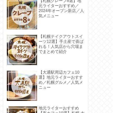
【札幌クレープ8選】地
元ライターおすすめ／
2024年オープン新店／人
気メニュー
【札幌テイクアウトスイ
ーツ12選】手土産で喜ば
れる！人気店から穴場ま
でまとめて紹介
【大通駅周辺カフェ10
選】地元ライターおすす
め／札幌グルメ／人気メ
ニュー
地元ライターおすすめ